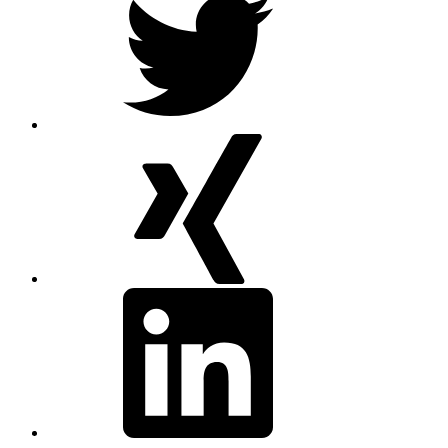
XING
linkedin