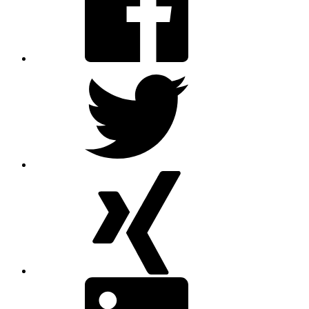
Twitter
XING
linkedin