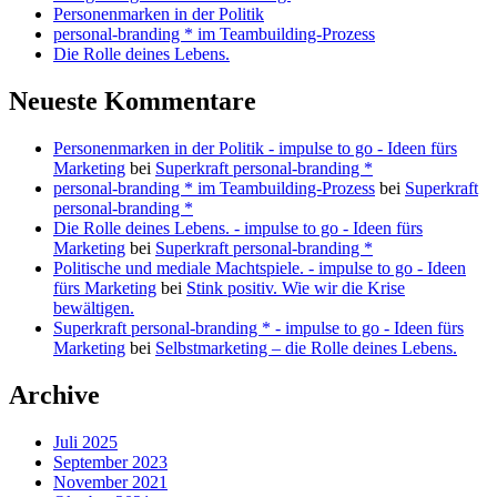
Personenmarken in der Politik
personal-branding * im Teambuilding-Prozess
Die Rolle deines Lebens.
Neueste Kommentare
Personenmarken in der Politik - impulse to go - Ideen fürs
Marketing
bei
Superkraft personal-branding *
personal-branding * im Teambuilding-Prozess
bei
Superkraft
personal-branding *
Die Rolle deines Lebens. - impulse to go - Ideen fürs
Marketing
bei
Superkraft personal-branding *
Politische und mediale Machtspiele. - impulse to go - Ideen
fürs Marketing
bei
Stink positiv. Wie wir die Krise
bewältigen.
Superkraft personal-branding * - impulse to go - Ideen fürs
Marketing
bei
Selbstmarketing – die Rolle deines Lebens.
Archive
Juli 2025
September 2023
November 2021