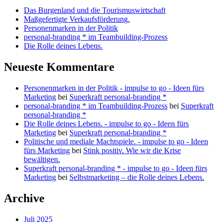
Das Burgenland und die Tourismuswirtschaft
Maßgefertigte Verkaufsförderung.
Personenmarken in der Politik
personal-branding * im Teambuilding-Prozess
Die Rolle deines Lebens.
Neueste Kommentare
Personenmarken in der Politik - impulse to go - Ideen fürs
Marketing
bei
Superkraft personal-branding *
personal-branding * im Teambuilding-Prozess
bei
Superkraft
personal-branding *
Die Rolle deines Lebens. - impulse to go - Ideen fürs
Marketing
bei
Superkraft personal-branding *
Politische und mediale Machtspiele. - impulse to go - Ideen
fürs Marketing
bei
Stink positiv. Wie wir die Krise
bewältigen.
Superkraft personal-branding * - impulse to go - Ideen fürs
Marketing
bei
Selbstmarketing – die Rolle deines Lebens.
Archive
Juli 2025