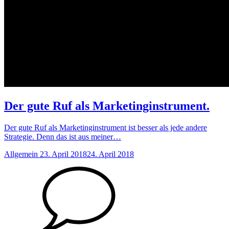
Der gute Ruf als Marketinginstrument.
Der gute Ruf als Marketinginstrument ist besser als jede andere
Strategie. Denn das ist aus meiner…
Anzahl
Allgemein
23. April 2018
24. April 2018
der
Kommentare