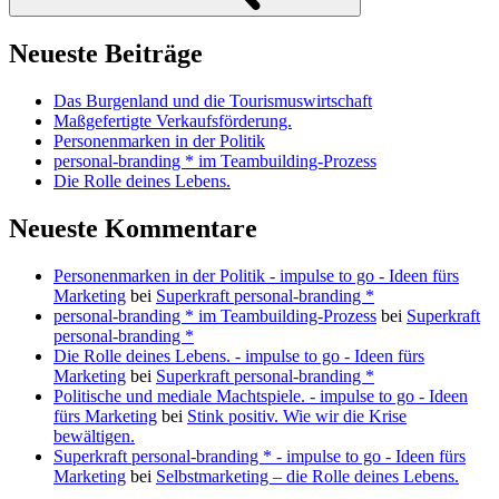
Neueste Beiträge
Das Burgenland und die Tourismuswirtschaft
Maßgefertigte Verkaufsförderung.
Personenmarken in der Politik
personal-branding * im Teambuilding-Prozess
Die Rolle deines Lebens.
Neueste Kommentare
Personenmarken in der Politik - impulse to go - Ideen fürs
Marketing
bei
Superkraft personal-branding *
personal-branding * im Teambuilding-Prozess
bei
Superkraft
personal-branding *
Die Rolle deines Lebens. - impulse to go - Ideen fürs
Marketing
bei
Superkraft personal-branding *
Politische und mediale Machtspiele. - impulse to go - Ideen
fürs Marketing
bei
Stink positiv. Wie wir die Krise
bewältigen.
Superkraft personal-branding * - impulse to go - Ideen fürs
Marketing
bei
Selbstmarketing – die Rolle deines Lebens.