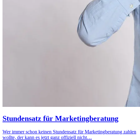
Stundensatz für Marketingberatung
Wer immer schon keinen Stundensatz für Marketingberatung zahlen
wollte, der kann es jetzt ganz offiziell nicht…