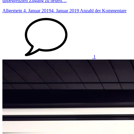
unbegrenzten Zugang zu neuen…
Allgemein
4. Januar 2019
4. Januar 2019
Anzahl der Kommentare
1