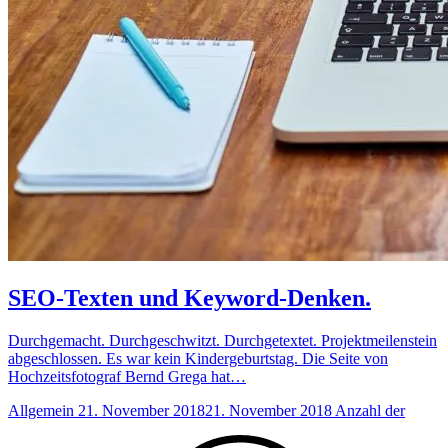
SEO-Texten und Keyword-Denken.
Durchgemacht. Durchgeschwitzt. Durchgetextet. Projektmeilenstein
abgeschlossen. Es war kein Kindergeburtstag. Die Seite von
Hochzeitsfotograf Bernd Grega hat…
Allgemein
21. November 2018
21. November 2018
Anzahl der