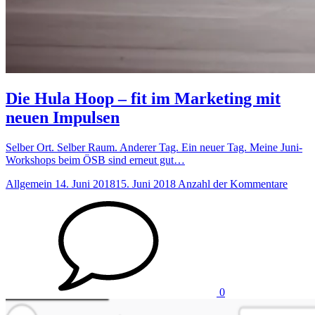
Die Hula Hoop – fit im Marketing mit
neuen Impulsen
Selber Ort. Selber Raum. Anderer Tag. Ein neuer Tag. Meine Juni-
Workshops beim ÖSB sind erneut gut…
Allgemein
14. Juni 2018
15. Juni 2018
Anzahl der Kommentare
0